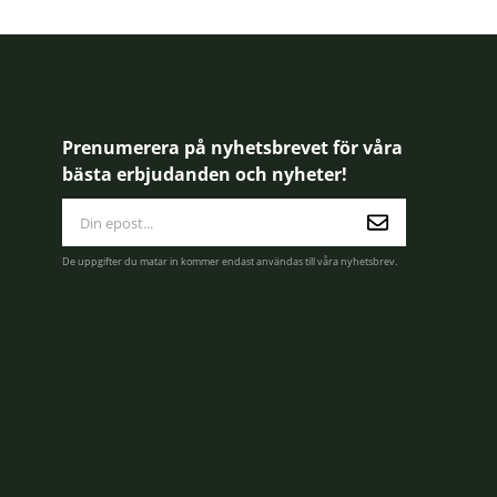
Prenumerera på nyhetsbrevet för våra
bästa erbjudanden och nyheter!
E-
postadress
De uppgifter du matar in kommer endast användas till våra nyhetsbrev.