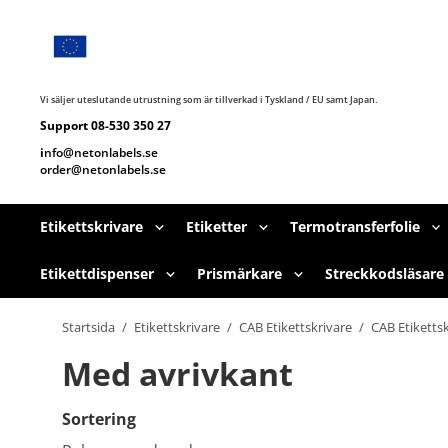
Hoppa
till
huvudnavigering
Hoppa
till
huvudinnehållet
Vi säljer uteslutande utrustning som är tillverkad i Tyskland / EU samt Japan.
Support 08-530 350 27
i
nfo@netonlabels.se
order@netonlabels.se
Etikettskrivare
Etiketter
Termotransferfolie
Etikettdispenser
Prismärkare
Streckkodsläsare
Startsida
/
Etikettskrivare
/
CAB Etikettskrivare
/
CAB Etiketts
Med avrivkant
Sortering