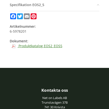
Specifikation EOS2_5
Facebook
Twitter
Email
Pinterest
Artikelnummer:
6-5978201
Dokument:
Produktkatalog EOS2_EOS5
Kontakta oss
Net on Labels AB
Trunstavägen 37B
741 30 Knivsta