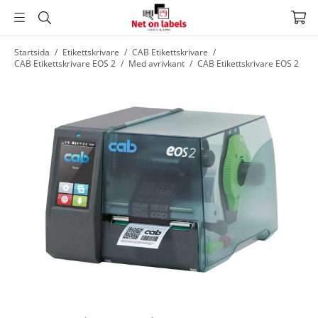
Hoppa
Startsida
/
Etikettskrivare
/
CAB Etikettskrivare
/
CAB Etikettskrivare EOS 2
/
Med avrivkant
/
CAB Etikettskrivare EOS 2
till
huvudnavigering
Hoppa
till
huvudinnehållet