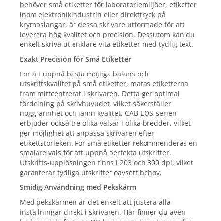
behöver små etiketter för laboratoriemiljöer, etiketter
inom elektronikindustrin eller direkttryck på
krympslangar, är dessa skrivare utformade för att
leverera hög kvalitet och precision. Dessutom kan du
enkelt skriva ut enklare vita etiketter med tydlig text.
Exakt Precision för Små Etiketter
För att uppnå bästa möjliga balans och
utskriftskvalitet på små etiketter, matas etiketterna
fram mittcentrerat i skrivaren. Detta ger optimal
fördelning på skrivhuvudet, vilket säkerställer
noggrannhet och jämn kvalitet. CAB EOS-serien
erbjuder också tre olika valsar i olika bredder, vilket
ger möjlighet att anpassa skrivaren efter
etikettstorleken. För små etiketter rekommenderas en
smalare vals för att uppnå perfekta utskrifter.
Utskrifts-upplösningen finns i 203 och 300 dpi, vilket
garanterar tydliga utskrifter oavsett behov.
Smidig Användning med Pekskärm
Med pekskärmen är det enkelt att justera alla
inställningar direkt i skrivaren. Här finner du även