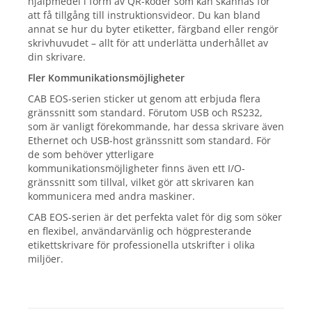
hjälpmedel i form av QR-koder som kan skannas för
att få tillgång till instruktionsvideor. Du kan bland
annat se hur du byter etiketter, färgband eller rengör
skrivhuvudet – allt för att underlätta underhållet av
din skrivare.
Fler Kommunikationsmöjligheter
CAB EOS-serien sticker ut genom att erbjuda flera
gränssnitt som standard. Förutom USB och RS232,
som är vanligt förekommande, har dessa skrivare även
Ethernet och USB-host gränssnitt som standard. För
de som behöver ytterligare
kommunikationsmöjligheter finns även ett I/O-
gränssnitt som tillval, vilket gör att skrivaren kan
kommunicera med andra maskiner.
CAB EOS-serien är det perfekta valet för dig som söker
en flexibel, användarvänlig och högpresterande
etikettskrivare för professionella utskrifter i olika
miljöer.