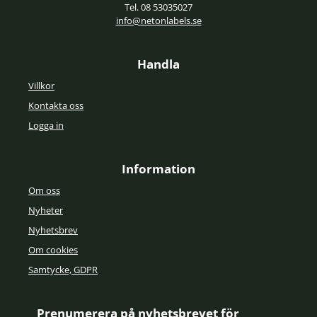
Tel. 08 53035027
info@netonlabels.se
Handla
Villkor
Kontakta oss
Logga in
Information
Om oss
Nyheter
Nyhetsbrev
Om cookies
Samtycke, GDPR
Prenumerera på nyhetsbrevet för