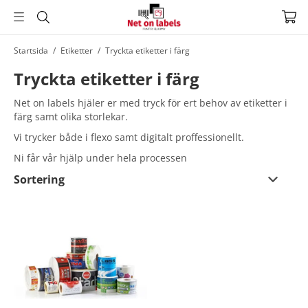
Hoppa
Startsida
/
Etiketter
/
Tryckta etiketter i färg
till
Tryckta etiketter i färg
huvudnavigering
Hoppa
till
Net on labels hjäler er med tryck för ert behov av etiketter i
huvudinnehållet
färg samt olika storlekar.
Vi trycker både i flexo samt digitalt proffessionellt.
Ni får vår hjälp under hela processen
Sortering