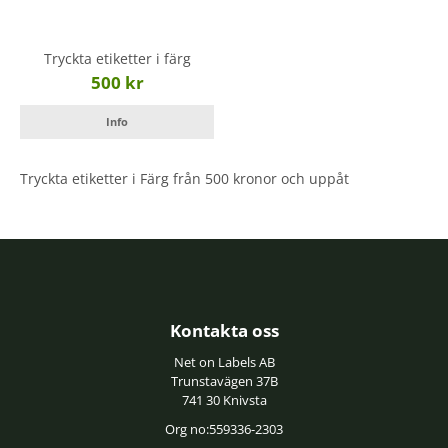
Tryckta etiketter i färg
500 kr
Info
Tryckta etiketter i Färg från 500 kronor och uppåt
Kontakta oss
Net on Labels AB
Trunstavägen 37B
741 30 Knivsta
Org no:559336-2303