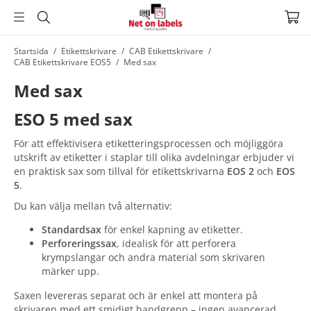
Hoppa
Startsida
/
Etikettskrivare
/
CAB Etikettskrivare
/
CAB Etikettskrivare EOS5
/
Med sax
till
huvudnavigering
Hoppa
Med sax
till
huvudinnehållet
ESO 5 med sax
För att effektivisera etiketteringsprocessen och möjliggöra
utskrift av etiketter i staplar till olika avdelningar erbjuder vi
en praktisk sax som tillval för etikettskrivarna
EOS 2
och
EOS
5
.
Du kan välja mellan två alternativ:
Standardsax
för enkel kapning av etiketter.
Perforeringssax
, idealisk för att perforera
krympslangar och andra material som skrivaren
märker upp.
Saxen levereras separat och är enkel att montera på
skrivaren med ett smidigt handgrepp – ingen avancerad