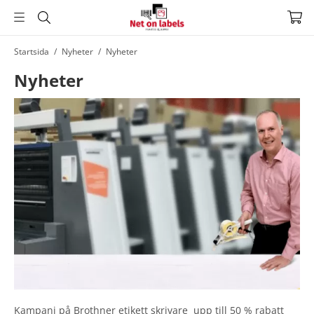
Hoppa
Startsida
/
Nyheter
/
Nyheter
till
Nyheter
huvudnavigering
Hoppa
till
huvudinnehållet
Kampanj på Brothner etikett skrivare upp till 50 % rabatt