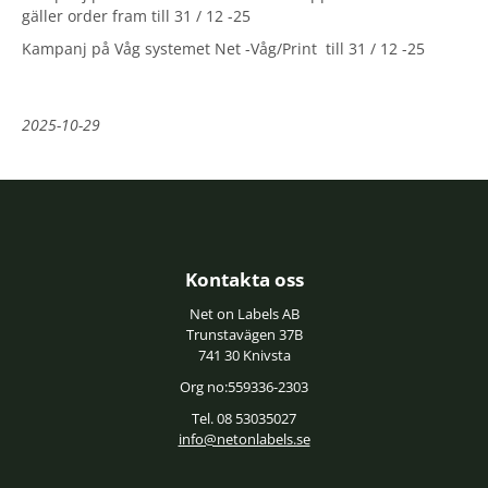
gäller order fram till 31 / 12 -25
Kampanj på Våg systemet Net -Våg/Print till 31 / 12 -25
2025-10-29
Kontakta oss
Net on Labels AB
Trunstavägen 37B
741 30 Knivsta
Org no:559336-2303
Tel. 08 53035027
info@netonlabels.se