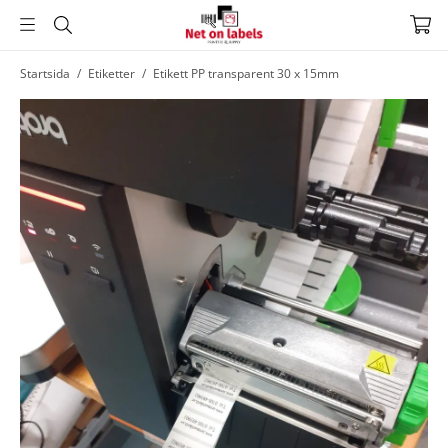
Hoppa
Startsida
/
Etiketter
/
Etikett PP transparent 30 x 15mm
till
huvudnavigering
Hoppa
till
huvudinnehållet