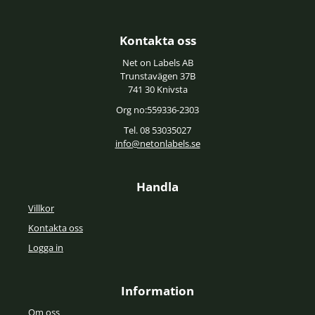
Kontakta oss
Net on Labels AB
Trunstavägen 37B
741 30 Knivsta
Org no:559336-2303
Tel. 08 53035027
info@netonlabels.se
Handla
Villkor
Kontakta oss
Logga in
Information
Om oss