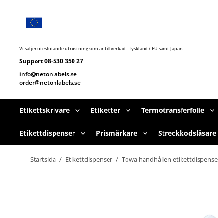
Hoppa
till
huvudnavigering
Hoppa
till
huvudinnehållet
Vi säljer uteslutande utrustning som är tillverkad i Tyskland / EU samt Japan.
Support 08-530 350 27
i
nfo@netonlabels.se
order@netonlabels.se
Etikettskrivare
Etiketter
Termotransferfolie
Etikettdispenser
Prismärkare
Streckkodsläsare
Startsida
/
Etikettdispenser
/
Towa handhållen etikettdispense