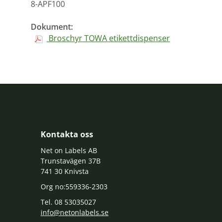
8-APF100
Dokument:
Broschyr TOWA etikettdispenser
Kontakta oss
Net on Labels AB
Trunstavägen 37B
741 30 Knivsta
Org no:559336-2303
Tel. 08 53035027
info@netonlabels.se