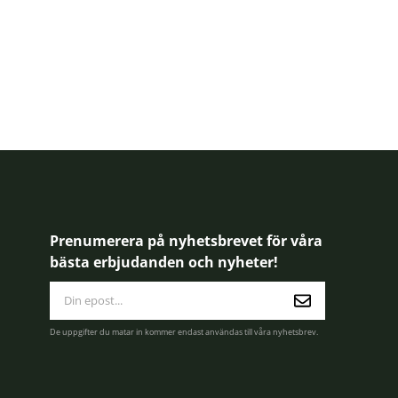
Prenumerera på nyhetsbrevet för våra
bästa erbjudanden och nyheter!
E-
postadress
De uppgifter du matar in kommer endast användas till våra nyhetsbrev.