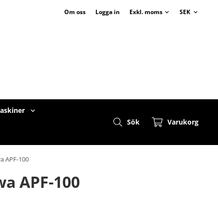
Om oss
Logga in
maskiner
Sök
Varukorg
wa APF-100
wa APF-100