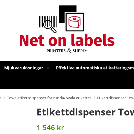
Mjukvarulösningar
Effektiva automatiska etiketterings
r
/
Towa etikettdispenser för runda/ovala etiketter
/
Etikettdispenser To
Etikettdispenser To
1 546 kr