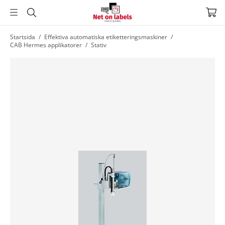
Hoppa
Startsida
/
Effektiva automatiska etiketteringsmaskiner
/
CAB Hermes applikatorer
/
Stativ
till
huvudnavigering
Hoppa
till
huvudinnehållet