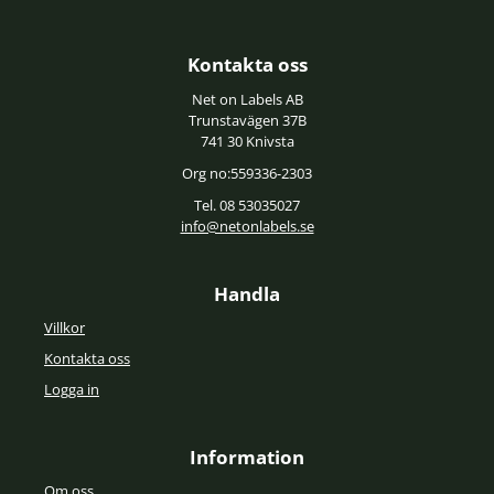
Kontakta oss
Net on Labels AB
Trunstavägen 37B
741 30 Knivsta
Org no:559336-2303
Tel. 08 53035027
info@netonlabels.se
Handla
Villkor
Kontakta oss
Logga in
Information
Om oss