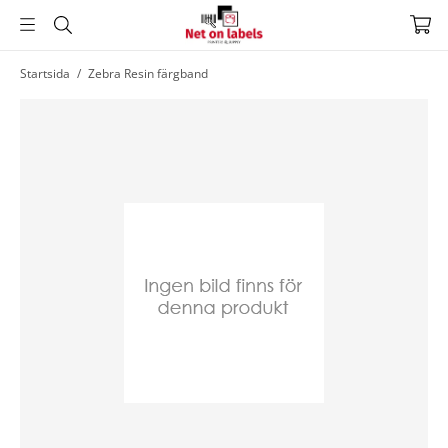
Hoppa
Startsida
/
Zebra Resin färgband
till
huvudnavigering
Hoppa
till
huvudinnehållet