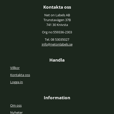
Kontakta oss
Net on Labels AB
Trunstavägen 37B
741 30 Knivsta
Org no:559336-2303
Tel. 08 53035027
info@netonlabels.se
Handla
Villkor
Kontakta oss
Logga in
Information
Om oss
Nyheter