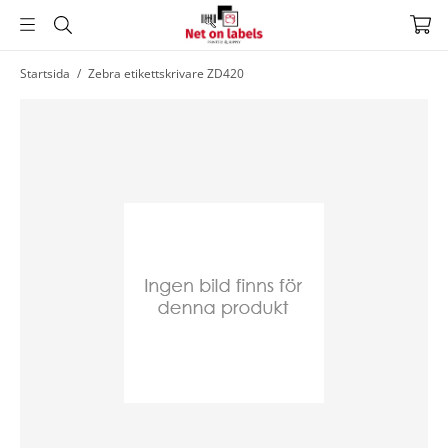
Hoppa
Startsida
/
Zebra etikettskrivare ZD420
till
huvudnavigering
Hoppa
till
huvudinnehållet