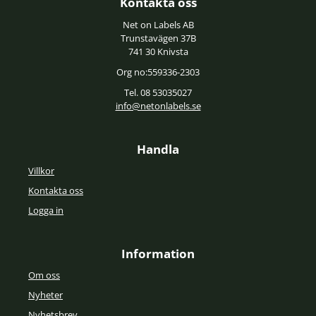
Kontakta oss
Net on Labels AB
Trunstavägen 37B
741 30 Knivsta
Org no:559336-2303
Tel. 08 53035027
info@netonlabels.se
Handla
Villkor
Kontakta oss
Logga in
Information
Om oss
Nyheter
Nyhetsbrev