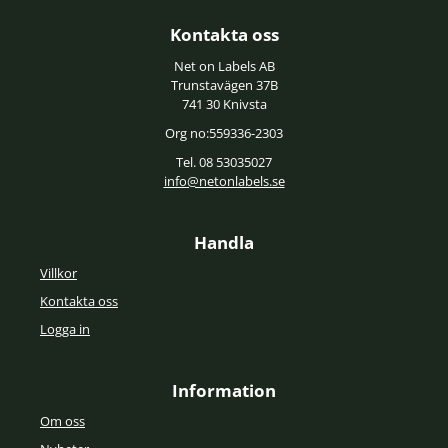
Kontakta oss
Net on Labels AB
Trunstavägen 37B
741 30 Knivsta
Org no:559336-2303
Tel. 08 53035027
info@netonlabels.se
Handla
Villkor
Kontakta oss
Logga in
Information
Om oss