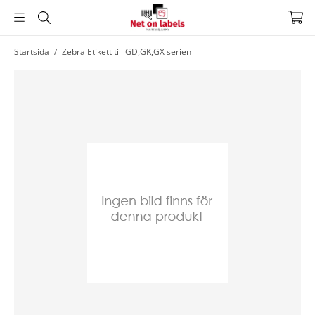
Hoppa
Startsida
/
Zebra Etikett till GD,GK,GX serien
till
huvudnavigering
Hoppa
till
huvudinnehållet