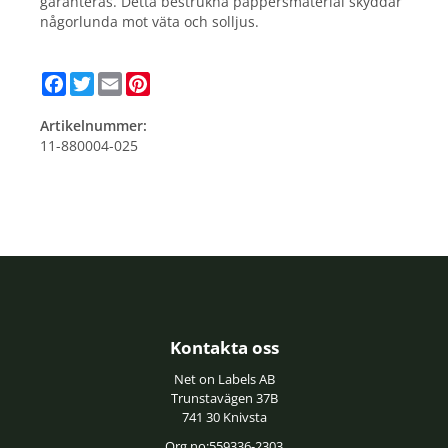
garanteras. Detta bestrukna pappersmaterial skyddar
någorlunda mot väta och solljus.
Facebook
Twitter
Email
Pinterest
Artikelnummer:
11-880004-025
Kontakta oss
Net on Labels AB
Trunstavägen 37B
741 30 Knivsta
Org no:559336-2303