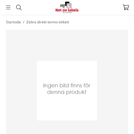
Hoppa
Startsida
/
Zebra direkt termo etikett
till
huvudnavigering
Hoppa
till
huvudinnehållet