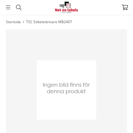
Hoppa
Startsida
/
TSC Etikettskrivare MB240T
till
huvudnavigering
Hoppa
till
huvudinnehållet