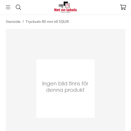
Hoppa
Startsida
/
Tryckvals 80 mm till SQUIX
till
huvudnavigering
Hoppa
till
huvudinnehållet