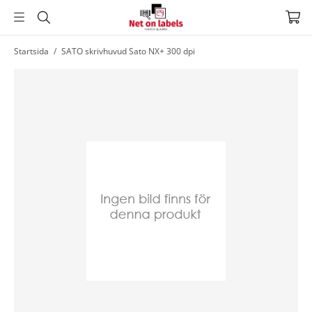
Hoppa
Startsida
/
SATO skrivhuvud Sato NX+ 300 dpi
till
huvudnavigering
Hoppa
till
huvudinnehållet