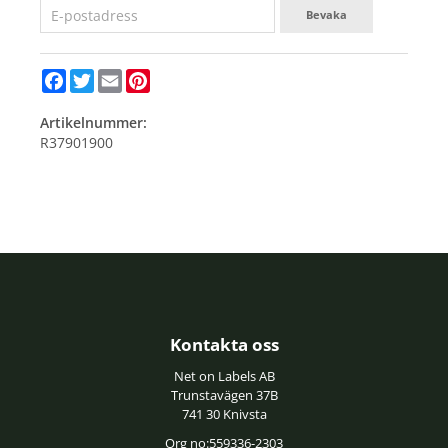
Bevaka
Facebook
Twitter
Email
Pinterest
Artikelnummer:
R37901900
Kontakta oss
Net on Labels AB
Trunstavägen 37B
741 30 Knivsta
Org no:559336-2303