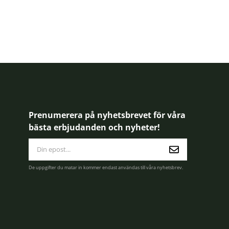
Prenumerera på nyhetsbrevet för våra
bästa erbjudanden och nyheter!
E-
postadress
De uppgifter du matar in kommer endast användas till våra nyhetsbrev.