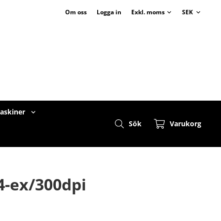
Om oss
Logga in
maskiner
Sök
Varukorg
4-ex/300dpi