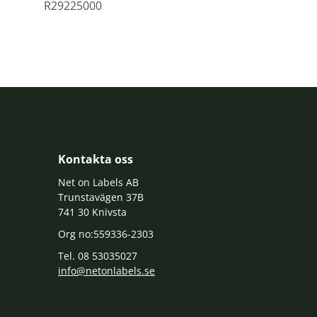
R29225000
Kontakta oss
Net on Labels AB
Trunstavägen 37B
741 30 Knivsta
Org no:559336-2303
Tel. 08 53035027
info@netonlabels.se