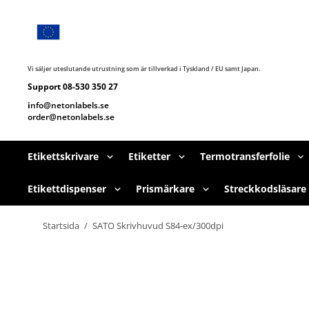
Hoppa
till
huvudnavigering
Hoppa
till
huvudinnehållet
Vi säljer uteslutande utrustning som är tillverkad i Tyskland / EU samt Japan.
Support 08-530 350 27
i
nfo@netonlabels.se
order@netonlabels.se
Etikettskrivare
Etiketter
Termotransferfolie
Etikettdispenser
Prismärkare
Streckkodsläsare
Startsida
/
SATO Skrivhuvud S84-ex/300dpi