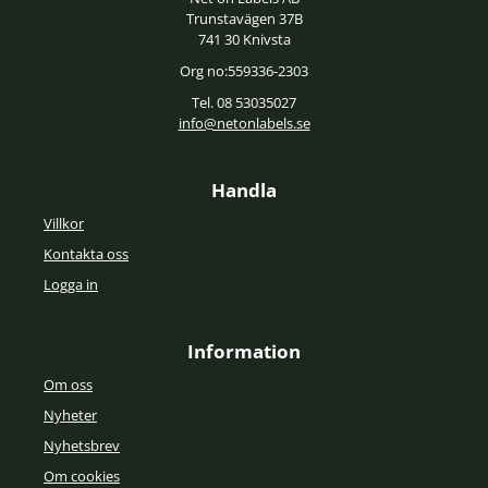
Trunstavägen 37B
741 30 Knivsta
Org no:559336-2303
Tel. 08 53035027
info@netonlabels.se
Handla
Villkor
Kontakta oss
Logga in
Information
Om oss
Nyheter
Nyhetsbrev
Om cookies