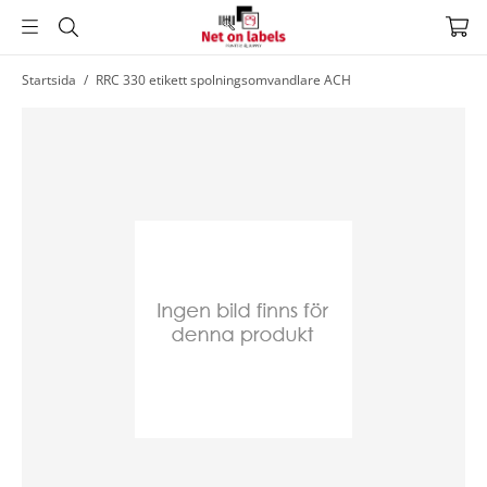
Hoppa
Startsida
/
RRC 330 etikett spolningsomvandlare ACH
till
huvudnavigering
Hoppa
till
huvudinnehållet