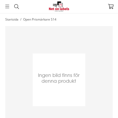
Hoppa
Startsida
/
Open Prismärkare S14
till
huvudnavigering
Hoppa
till
huvudinnehållet