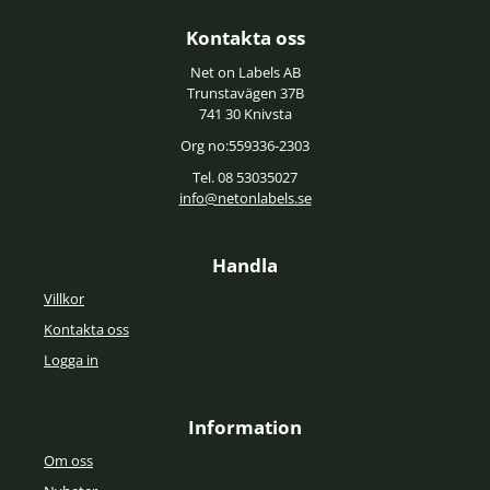
Kontakta oss
Net on Labels AB
Trunstavägen 37B
741 30 Knivsta
Org no:559336-2303
Tel. 08 53035027
info@netonlabels.se
Handla
Villkor
Kontakta oss
Logga in
Information
Om oss