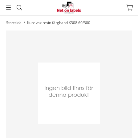
Hoppa
Startsida
/
Kurz vax resin färgband K308 60/300
till
huvudnavigering
Hoppa
till
huvudinnehållet