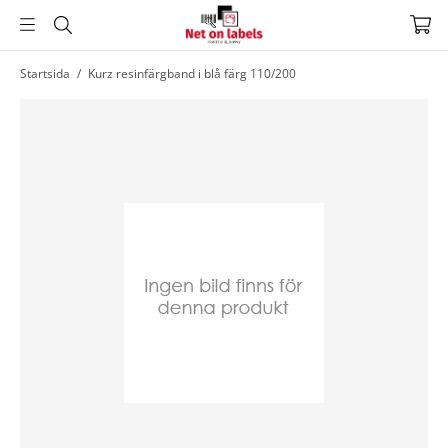
Hoppa
Startsida
/
Kurz resinfärgband i blå färg 110/200
till
huvudnavigering
Hoppa
till
huvudinnehållet