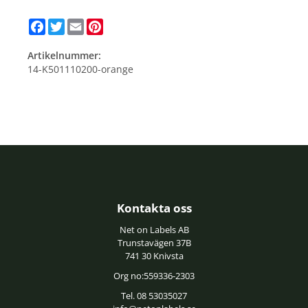
Facebook
Twitter
Email
Pinterest
Artikelnummer:
14-K501110200-orange
Kontakta oss
Net on Labels AB
Trunstavägen 37B
741 30 Knivsta
Org no:559336-2303
Tel. 08 53035027