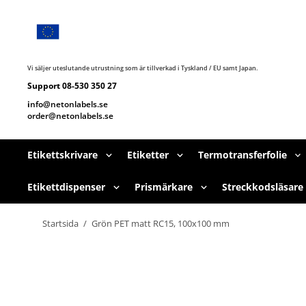
Hoppa
till
huvudnavigering
Hoppa
till
huvudinnehållet
Vi säljer uteslutande utrustning som är tillverkad i Tyskland / EU samt Japan.
Support 08-530 350 27
i
nfo@netonlabels.se
order@netonlabels.se
Etikettskrivare
Etiketter
Termotransferfolie
Etikettdispenser
Prismärkare
Streckkodsläsare
Startsida
/
Grön PET matt RC15, 100x100 mm