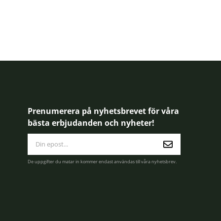
Prenumerera på nyhetsbrevet för våra
bästa erbjudanden och nyheter!
E-
postadress
De uppgifter du matar in kommer endast användas till våra nyhetsbrev.