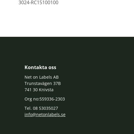
3024-RC15100100
Kontakta oss
Net on Labels AB
Trunstavägen 37B
741 30 Knivsta
Org no:559336-2303
Tel. 08 53035027
info@netonlabels.se