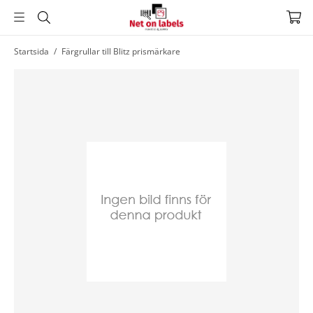
Hoppa
Startsida
/
Färgrullar till Blitz prismärkare
till
huvudnavigering
Hoppa
till
huvudinnehållet