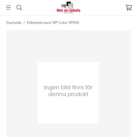
Hoppa
Startsida
/
Etikettskrivare VIP Color VP650
till
huvudnavigering
Hoppa
till
huvudinnehållet