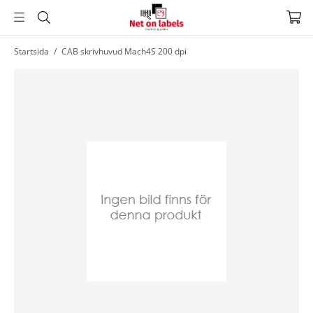
Hoppa
Startsida
/
CAB skrivhuvud Mach4S 200 dpi
till
huvudnavigering
Hoppa
till
huvudinnehållet