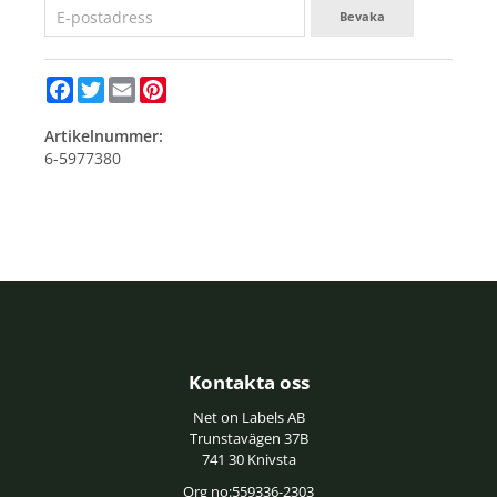
Bevaka
Facebook
Twitter
Email
Pinterest
Artikelnummer:
6-5977380
Kontakta oss
Net on Labels AB
Trunstavägen 37B
741 30 Knivsta
Org no:559336-2303