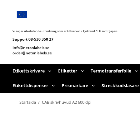
Hoppa
till
huvudnavigering
Hoppa
till
huvudinnehållet
Vi säljer uteslutande utrustning som är tillverkad i Tyskland / EU samt Japan.
Support 08-530 350 27
i
nfo@netonlabels.se
order@netonlabels.se
Etikettskrivare
Etiketter
Termotransferfolie
Etikettdispenser
Prismärkare
Streckkodsläsare
Startsida
/
CAB skrivhuvud A2 600 dpi