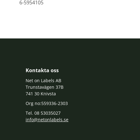
6-5954105
Kontakta oss
Net on Labels AB
Trunstavägen 37B
741 30 Knivsta
Org no:559336-2303
Tel. 08 53035027
info@netonlabels.se