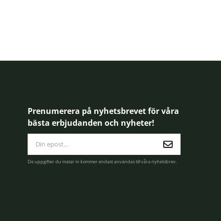
Prenumerera på nyhetsbrevet för våra
bästa erbjudanden och nyheter!
E-
postadress
De uppgifter du matar in kommer endast användas till våra nyhetsbrev.