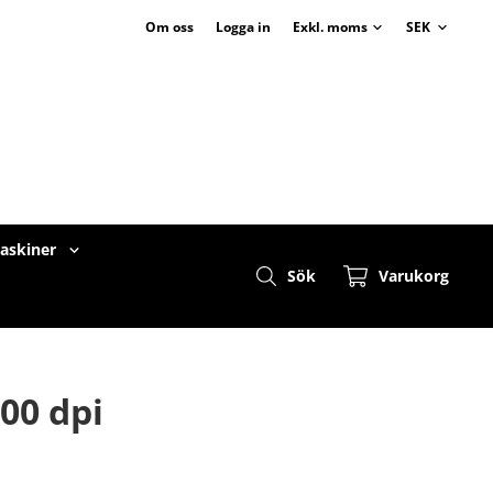
Om oss
Logga in
maskiner
Sök
Varukorg
00 dpi