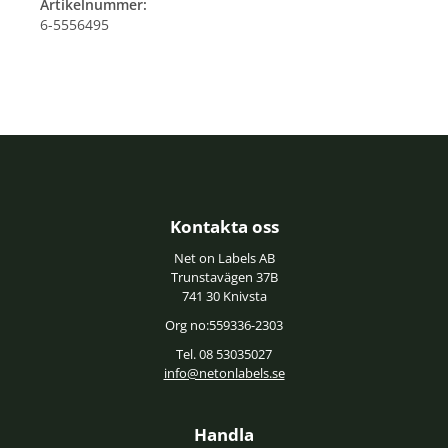
Artikelnummer:
6-5556495
Kontakta oss
Net on Labels AB
Trunstavägen 37B
741 30 Knivsta
Org no:559336-2303
Tel. 08 53035027
info@netonlabels.se
Handla