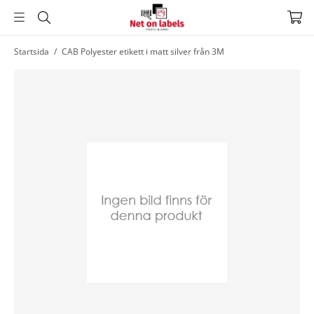
Hoppa
Startsida
/
CAB Polyester etikett i matt silver från 3M
till
huvudnavigering
Hoppa
till
huvudinnehållet