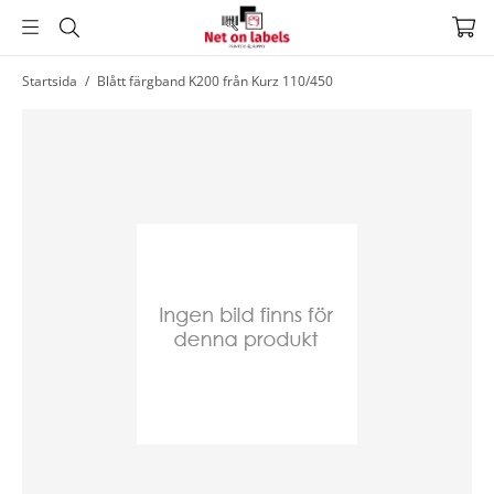
Hoppa
Startsida
/
Blått färgband K200 från Kurz 110/450
till
huvudnavigering
Hoppa
till
huvudinnehållet