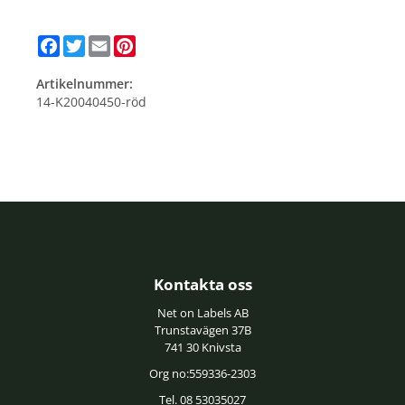
Facebook
Twitter
Email
Pinterest
Artikelnummer:
14-K20040450-röd
Kontakta oss
Net on Labels AB
Trunstavägen 37B
741 30 Knivsta
Org no:559336-2303
Tel. 08 53035027