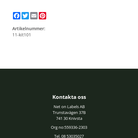
Facebook
Twitter
Email
Pinterest
Artikelnummer:
11-kit101
Kontakta oss
Net on Labels AB
Trunstavägen 37B
741 30 Knivsta
Org no:559336-2303
Tel. 08 53035027